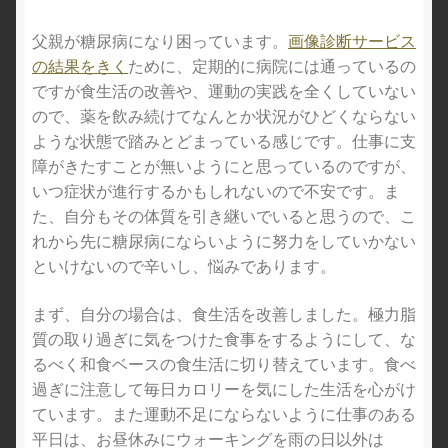
父親が糖尿病になり困っています。
画像診断サービス
病院のお見舞いに食べ物は厳禁！
の結果をきく
ために、定期的に病院には通っているの
ですが食生活の改善や、運動の実践を全くしていない
花粉症の対策について
ので、薬を飲み続けてなんとか状況がひどくならない
ような状態で踏みとどまっている感じです。仕事に支
風邪予防としてマスクはとても大事です
障がきたすことが無いようにと思っているのですが、
いつ症状が進行するかもしれないので不安です。ま
骨粗鬆症はとても重要な病気です
た、自分もその体質を引き継いでいると思うので、こ
れから先に糖尿病にならいように努力をしていかない
といけないので辛いし、悩みであります。
まず、自分の場合は、食生活を改善しました。極力脂
質の取り過ぎに気をつけた食事をするようにして、な
るべく和食ベースの食生活に切り替えています。食べ
過ぎに注意して毎日カロリーを気にした生活を心がけ
ています。また運動不足にならないように仕事のある
平日は、お昼休みにウォーキングを雨の日以外は