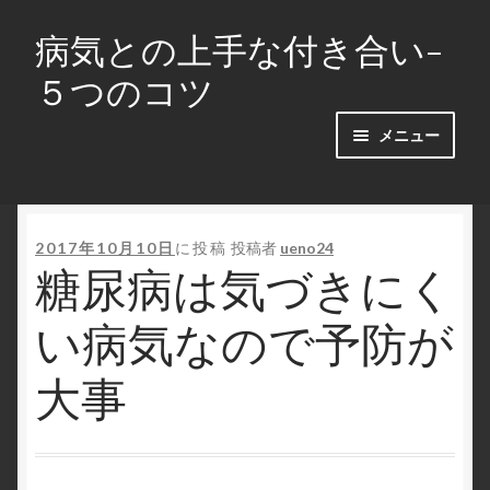
病気との上手な付き合い-
ナ
コ
ビ
ン
５つのコツ
ゲ
テ
ー
ン
メニュー
シ
ツ
ョ
へ
ホーム
ン
ス
へ
キ
かかりつけの診療所等を持つことは大事です
2017年10月10日
に投稿
投稿者
ueno24
ス
ッ
糖尿病は気づきにく
キ
プ
人参を食べて病気を撃退する
ッ
い病気なので予防が
プ
人生初の検査入院・肝生検
大事
定期検診後の指摘は素直に受けましょう
病気の人に言ってはいけない３つのＮＧワード