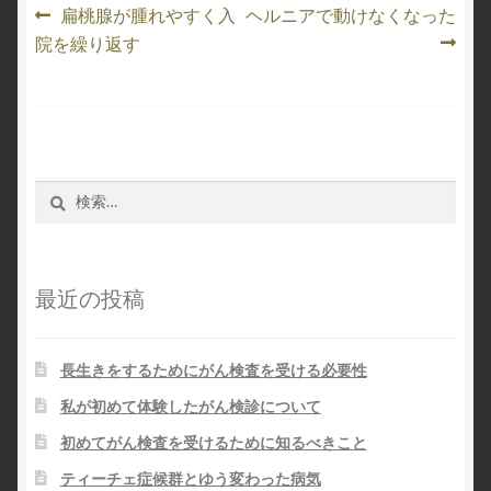
投
過
次
扁桃腺が腫れやすく入
ヘルニアで動けなくなった
去
の
院を繰り返す
稿
の
投
ナ
投
稿:
稿:
ビ
ゲ
検
ー
索:
シ
最近の投稿
ョ
ン
長生きをするためにがん検査を受ける必要性
私が初めて体験したがん検診について
初めてがん検査を受けるために知るべきこと
ティーチェ症候群とゆう変わった病気