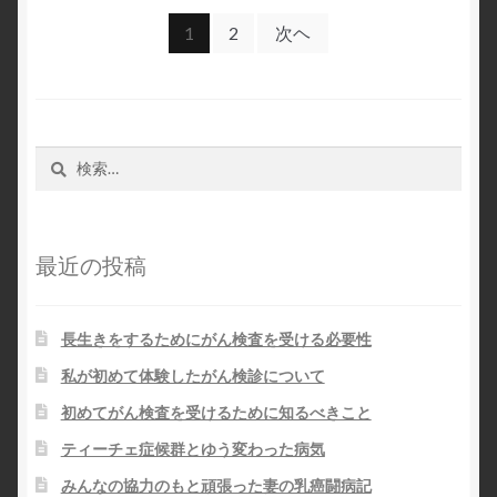
投
1
2
次ヘ
稿
ナ
ビ
検
索:
ゲ
ー
最近の投稿
シ
ョ
長生きをするためにがん検査を受ける必要性
ン
私が初めて体験したがん検診について
初めてがん検査を受けるために知るべきこと
ティーチェ症候群とゆう変わった病気
みんなの協力のもと頑張った妻の乳癌闘病記