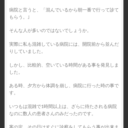
病院と言うと、「混んでいるから朝一番で行って診て
病院のお見舞いに食べ物は厳禁！
もらう。｣
花粉症の対策について
そんな人が多いのではないでしょうか。
風邪予防としてマスクはとても大事です
実際に私も混雑している病院には、開院前から並んだ
りしていました。
骨粗鬆症はとても重要な病気です
しかし、比較的、空いている時間がある事を発見しま
した。
ある時、夕方から体調を崩し、病院に行った時の事で
す。
いつもは混雑で1時間以上は、ざらに待たされる病院
なのに数人の患者さんのみだったのです。
案の定、その日はすぐに診察をしてもらう事が出来ま