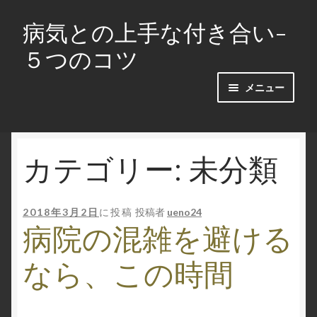
病気との上手な付き合い-
ナ
コ
ビ
ン
５つのコツ
ゲ
テ
ー
ン
メニュー
シ
ツ
ョ
へ
ホーム
ン
ス
へ
キ
カテゴリー: 未分類
かかりつけの診療所等を持つことは大事です
ス
ッ
キ
プ
人参を食べて病気を撃退する
ッ
2018年3月2日
に投稿
投稿者
ueno24
プ
病院の混雑を避ける
人生初の検査入院・肝生検
なら、この時間
定期検診後の指摘は素直に受けましょう
病気の人に言ってはいけない３つのＮＧワード